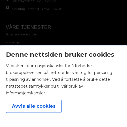
Kollerøysveien 25A, 1425 Ski
Mandag - fredag: 07:30 - 16:00
VÅRE TJENESTER
Totalrenovering bad
Flislegger
Denne nettsiden bruker cookies
NAVIGASJON
Vi bruker informasjonskapsler for å forbedre
Hjem
brukeropplevelsen på nettstedet vårt og for personlig
Tjenester
tilpasning av annonser. Ved å fortsette å bruke dette
Galleri
nettstedet samtykker du til vår bruk av
Partnere
informasjonskapsler.
Veldedighet
Avvis alle cookies
Om oss
Kontakt oss