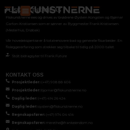
FLISKUNSTNERNE AS
Fliskunstnerne eies og drives av brødrene Øystein Kongsten og Bjørnar
Garton-Kristiansen som er sønner av Byggmester Frank Kristiansen.
(Mesterhus, Drøbak)
Vår hovedekspertise er å totalrenovere bad og generelle flisarbeider. En
flisleggererfaring som strekker seg tilbake til tidlig på 2000-tallet.
Stolt bidragsyter til Frank Future
KONTAKT OSS
Prosjektleder:
(+47) 908 88 606
Prosjektleder:
bjornar@fliskunstnerne.no
Daglig leder:
(+47) 414 26 424
Daglig leder:
oystein@fliskunstnerne.no
Regnskapsfører:
(+47) 974 04 414
Regnskapsfører:
merethe@frankeiendom.no