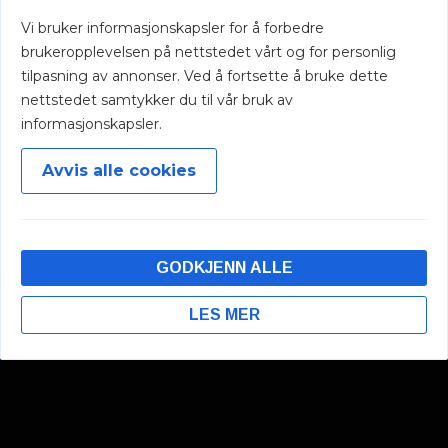
flisleveranse.
Vi bruker informasjonskapsler for å forbedre
brukeropplevelsen på nettstedet vårt og for personlig
tilpasning av annonser. Ved å fortsette å bruke dette
2
nettstedet samtykker du til vår bruk av
informasjonskapsler.
PROSJEKTERENDE
Tilvalgsmøte med kunde, detaljtilbud, bestillinger. Vi utfører
Avvis alle cookies
også tegning av fallplan og evt 3D, slik at det er lett for alle
å ha kontroll på høyder på terskler, utstyr også videre.
GODKJENN ALLE
3
LES MER
Cookies
BYGGEPERIODE
Vi legger press på oss selv til å tilpasse oss byggets
fremdriftsplan og etterstreber ryddighet på byggeplass. Vi
holder også et øye med andres håndtverk som berører
sluttresultatet vårt. Passer på at overgangene til de andres