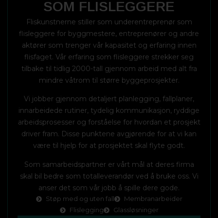
SOM FLISLEGGERE
Fliskunstnerne stiller som underentreprenør som
flisleggere for byggmestere, entreprenører og andre
aktører som trenger vår kapasitet og erfaring innen
flisfaget. Vår erfaring som flisleggere strekker seg
tilbake til tidlig 2000-tall gjennom arbeid med alt fra
mindre våtrom til større byggeprosjekter.
Vi jobber gjennom detaljert planlegging, fallplaner,
innarbeidede rutiner, tydelig kommunikasjon, ryddige
arbeidsprosesser og forståelse for hvordan et prosjekt
driver fram. Disse punktene avgjørende for at vi kan
være til hjelp for at prosjektet skal flyte godt.
Som samarbeidspartner er vårt mål at deres firma
skal bil bedre som totalleverandør ved å bruke oss. Vi
anser det som vår jobb å spille dere gode.
Støp med og uten fall
Membranarbeider
Flislegging
Glassløsninger