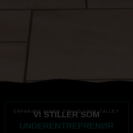
ERFARING SIDEN TIDLIG 2000-TALLET
VI STILLER SOM
UNDERENTREPRENØR